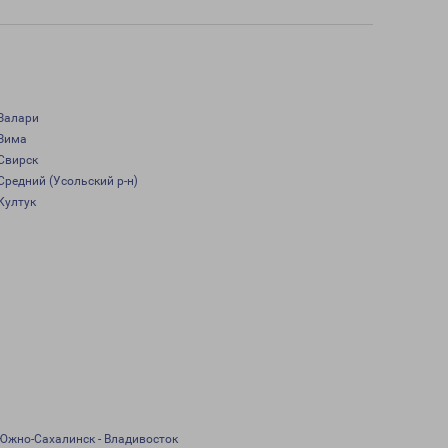
Залари
Зима
Свирск
Средний (Усольский р-н)
Култук
Южно-Сахалинск - Владивосток