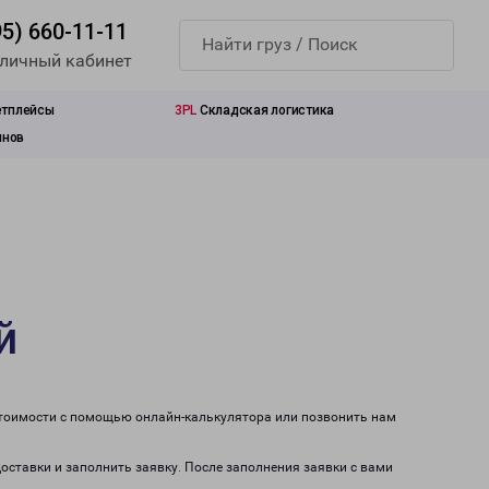
95) 660-11-11
 личный кабинет
етплейсы
3PL
Складская логистика
инов
й
 стоимости с помощью онлайн-калькулятора или позвонить нам
доставки и заполнить заявку. После заполнения заявки с вами