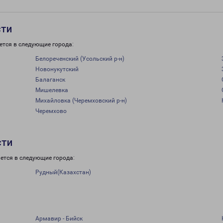
сти
ется в следующие города:
Белореченский (Усольский р-н)
Новонукутский
Балаганск
Мишелевка
Михайловка (Черемховский р-н)
Черемхово
сти
ется в следующие города:
Рудный(Казахстан)
Армавир - Бийск