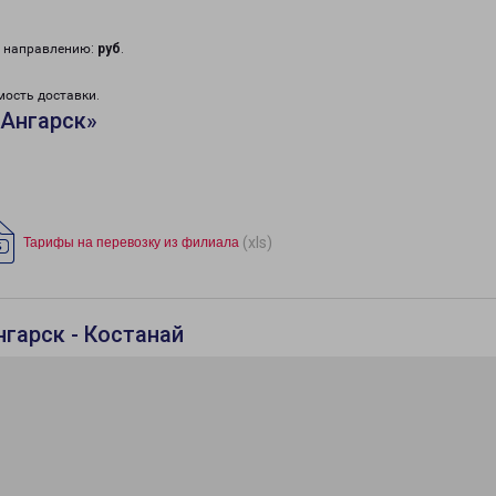
у направлению:
руб
.
мость доставки.
«Ангарск»
(xls)
Тарифы на перевозку из филиала
гарск - Костанай