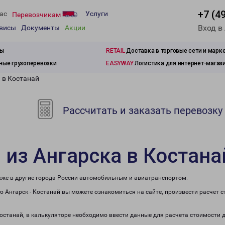
+7 (4
ас
Услуги
Перевозчикам
Вход в
рвисы
Документы
Акции
зы
RETAIL
Доставка в торговые сети и марк
ые грузоперевозки
EASYWAY
Логистика для интернет-магаз
 в Костанай
Рассчитать и заказать перевозку
 из Ангарска в Костана
акже в другие города России автомобильным и авиатранспортом.
 Ангарск - Костанай вы можете ознакомиться на сайте, произвести расчет
Костанай, в калькуляторе необходимо ввести данные для расчета стоимости 