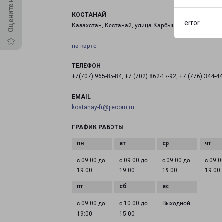
КОСТАНАЙ
error
Казахстан, Костанай, улица Карбышева, 34
на карте
ТЕЛЕФОН
+7(707) 965-85-84, +7 (702) 862-17-92, +7 (776) 344-4
EMAIL
kostanay-fr@pecom.ru
ГРАФИК РАБОТЫ
с 09:00 до
с 09:00 до
с 09:00 до
с 09:0
19:00
19:00
19:00
19:00
с 09:00 до
с 10:00 до
Выходной
19:00
15:00