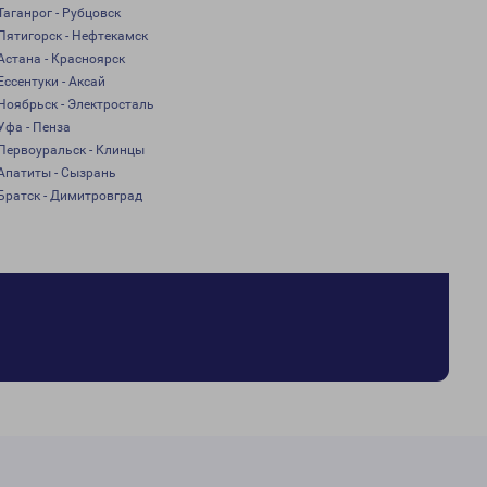
Таганрог - Рубцовск
Пятигорск - Нефтекамск
Астана - Красноярск
Ессентуки - Аксай
Ноябрьск - Электросталь
Уфа - Пенза
Первоуральск - Клинцы
Апатиты - Сызрань
Братск - Димитровград