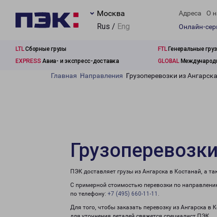
Москва
Адреса
О н
Rus /
Eng
Онлайн-се
LTL
Сборные грузы
FTL
Генеральные гру
EXPRESS
Авиа- и экспресс-доставка
GLOBAL
Международн
Главная
Направления
Грузоперевозки из Ангарска
Грузоперевозки
ПЭК доставляет грузы из Ангарска в Костанай, а т
С примерной стоимостью перевозки по направлению
по телефону:
+7 (495) 660-11-11
.
Для того, чтобы заказать перевозку из Ангарска в 
для уточнения деталей свяжется специалист ПЭК.