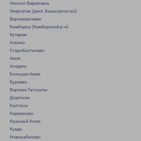
Николо-Березовка
Энергетик (респ. Башкортостан)
Верхнеяркеево
Камбарка (Камбарский р-н)
Кутерем
Аскино
Старобалтачево
Амзя
Агидель
Большая Амзя
Бураево
Верхние Татышлы
Дюртюли
Калтасы
Карманово
Красный Холм
Куеда
Новокабаново