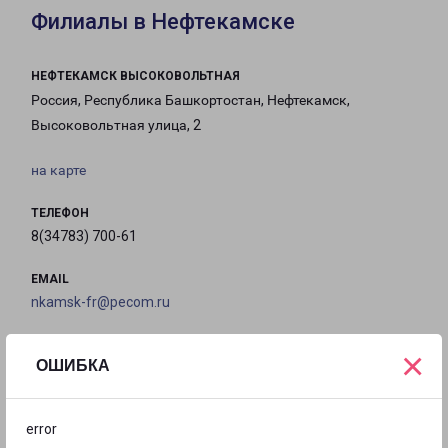
Филиалы в Нефтекамске
НЕФТЕКАМСК ВЫСОКОВОЛЬТНАЯ
Россия, Республика Башкортостан, Нефтекамск,
Высоковольтная улица, 2
на карте
ТЕЛЕФОН
8(34783) 700-61
EMAIL
nkamsk-fr@pecom.ru
ГРАФИК РАБОТЫ
×
ОШИБКА
с 09:00 до
с 09:00 до
с 09:00 до
с 09:00 до
error
18:00
18:00
18:00
18:00