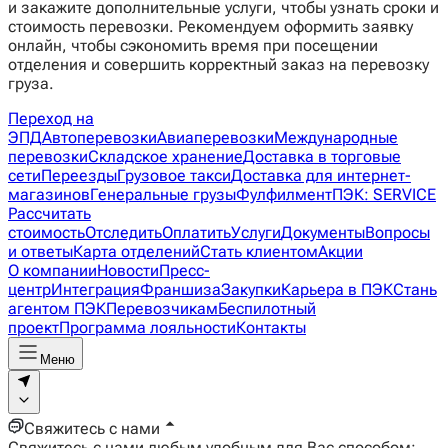
и закажите дополнительные услуги, чтобы узнать сроки и
стоимость перевозки. Рекомендуем оформить заявку
онлайн, чтобы сэкономить время при посещении
отделения и совершить корректный заказ на перевозку
груза.
Переход на
ЭПД
Автоперевозки
Авиаперевозки
Международные
перевозки
Складское хранение
Доставка в торговые
сети
Переезды
Грузовое такси
Доставка для интернет-
магазинов
Генеральные грузы
Фулфилмент
ПЭК: SERVICE
Рассчитать
стоимость
Отследить
Оплатить
Услуги
Документы
Вопросы
и ответы
Карта отделений
Стать клиентом
Акции
О компании
Новости
Пресс-
центр
Интеграция
Франшиза
Закупки
Карьера в ПЭК
Стань
агентом ПЭК
Перевозчикам
Беспилотный
проект
Программа лояльности
Контакты
Меню
Свяжитесь с нами
Свяжитесь с нами любым удобным для Вас способом: