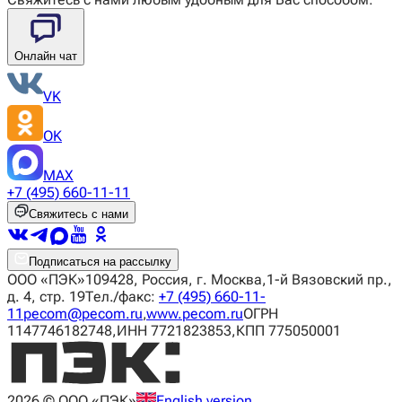
Онлайн чат
VK
OK
MAX
+7 (495) 660-11-11
Свяжитесь с нами
Подписаться на рассылку
ООО «ПЭК»
109428, Россия, г. Москва,
1-й Вязовский пр.,
д. 4, стр. 19
Тел./факс:
+7 (495) 660-11-
11
pecom@pecom.ru
,
www.pecom.ru
ОГРН
1147746182748,
ИНН 7721823853,
КПП 775050001
2026
© ООО «ПЭК»
English version